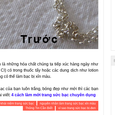
 là những hóa chất chúng ta tiếp xúc hàng ngày như
 Cl) có trong thuốc tẩy hoặc các dung dịch như lotion
 có thể làm bạc bị xỉn màu.
ạc của bạn luôn trắng, bóng đẹp như mới thì các bạn
i viết:
4 cách làm mới trang sức bạc chuyên dụng
khái niệm trang sức bạc
nguyên nhân làm trang sức bạc xỉn màu
Thông Tin Cần Biết
vì sao trang sức bạc bị đen