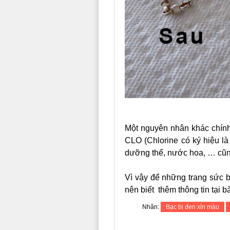
Một nguyên nhân khác chính
CLO (Chlorine có ký hiệu là
dưỡng thể, nước hoa, … cũng
Vì vậy để những trang sức b
nên biết thêm thông tin tại bà
Nhãn:
Bạc bị đen xỉn màu