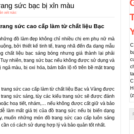
ang sức bạc bị xỉn màu
n xét nào:
 trang sức cao cấp làm từ chất liệu Bạc
Y
 những đồ làm đẹp không chỉ nhiều chị em phụ nữ mà
C
uộng, bởi thiết kế tinh tế, trang nhã đến đa dạng mẫu
b
ng chất liệu bạc sáng bóng nhưng giá thành lại phải
c
Tuy nhiên, trang sức bạc nếu không được sử dụng và
c
 ngả màu, bị oxi hóa, bám bẩn lộ rõ trên bề mặt trang
t
C
H
 trang sức cao cấp làm từ chất liệu Bạc và Vàng được
(
ặt trang sức sáng, tùy các kiểu trang sức sẽ được đánh
hoặc hoạ tiết, nhám,… nếu không được cất giữ và bảo
dễ làm mất giá trị của đồ trang sức nếu bị biến dạng
ậy, muốn những món đồ trang sức cao cấp luôn sáng
cần có cách sử dụng hợp lý và bảo quản tốt nhất.