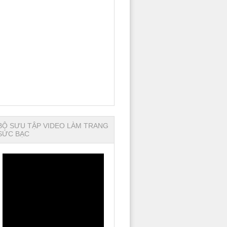
BỘ SƯU TẬP VIDEO LÀM TRANG
SỨC BẠC