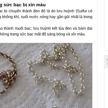
g sức bạc bị xỉn màu
c bị chuyển thành đen đó là do lưu huỳnh (Sulfur có
g không khí, suối nước nóng hay gần gũi nhất là trong
ạo thành muối bạc; lưu huỳnh kết tủa đen và bám dai
những trang sức bạc mất độ sáng bóng và xỉn màu.