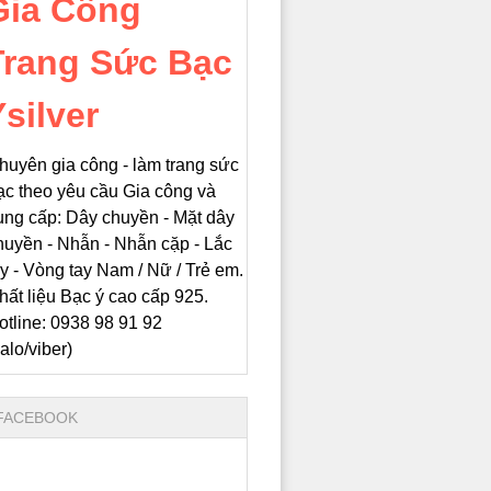
Gia Công
Trang Sức Bạc
silver
huyên gia công - làm trang sức
ạc theo yêu cầu Gia công và
ung cấp: Dây chuyền - Mặt dây
huyền - Nhẫn - Nhẫn cặp - Lắc
ay - Vòng tay Nam / Nữ / Trẻ em.
hất liệu Bạc ý cao cấp 925.
otline: 0938 98 91 92
zalo/viber)
FACEBOOK