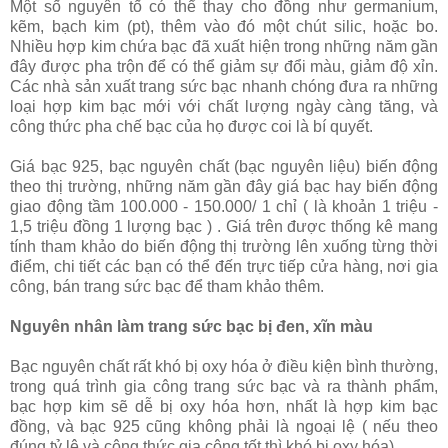
Một số nguyên tố có thể thay cho đồng như germanium,
kẽm, bạch kim (pt), thêm vào đó một chút silic, hoặc bo.
Nhiều hợp kim chứa bạc đã xuất hiện trong những năm gần
đây được pha trộn để có thể giảm sự đổi màu, giảm độ xỉn.
Các nhà sản xuất trang sức bạc nhanh chóng đưa ra những
loại hợp kim bạc mới với chất lượng ngày càng tăng, và
công thức pha chế bạc của họ được coi là bí quyết.
Giá bạc 925, bạc nguyên chất (bạc nguyên liệu) biến động
theo thị trường, những năm gần đây giá bạc hay biến động
giao động tầm 100.000 - 150.000/ 1 chỉ ( là khoản 1 triệu -
1,5 triệu đồng 1 lượng bạc ) . Giá trên được thống kê mang
tính tham khảo do biến động thị trường lên xuống từng thời
điểm, chi tiết các bạn có thể đến trực tiếp cửa hàng, nơi gia
công, bán trang sức bạc để tham khảo thêm.
Nguyên nhân làm trang sức bạc bị đen, xĩn màu
Bạc nguyên chất rất khó bị oxy hóa ở điều kiện bình thường,
trong quá trình gia công trang sức bạc và ra thành phẩm,
bạc hợp kim sẽ dễ bị oxy hóa hơn, nhất là hợp kim bạc
đồng, và bạc 925 cũng không phải là ngoại lệ ( nếu theo
đúng tỷ lệ và công thức gia công tốt thì khó bị oxy hóa).