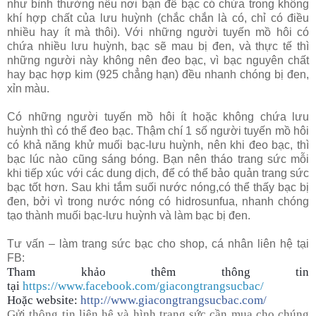
như bình thường nếu nơi bạn để bạc có chứa trong không
khí hợp chất của lưu huỳnh (chắc chắn là có, chỉ có điều
nhiều hay ít mà thôi). Với những người tuyến mồ hôi có
chứa nhiều lưu huỳnh, bạc sẽ mau bị đen, và thực tế thì
những người này không nên đeo bạc, vì bạc nguyên chất
hay bạc hợp kim (925 chẳng hạn) đều nhanh chóng bị đen,
xỉn màu.
Có những người tuyến mồ hôi ít hoặc không chứa lưu
huỳnh thì có thể đeo bạc. Thậm chí 1 số người tuyến mồ hôi
có khả năng khử muối bạc-lưu huỳnh, nên khi đeo bạc, thì
bạc lúc nào cũng sáng bóng. Bạn nên tháo trang sức mỗi
khi tiếp xúc với các dung dịch, để có thể bảo quản trang sức
bạc tốt hơn. Sau khi tắm suối nước nóng,có thể thấy bạc bị
đen, bởi vì trong nước nóng có hidrosunfua, nhanh chóng
tạo thành muối bạc-lưu huỳnh và làm bạc bị đen.
Tư vấn – làm trang sức bạc cho shop, cá nhân liên hệ tại
FB:
Tham khảo thêm thông tin
tại
https://www.facebook.com/giacongtrangsucbac/
Hoặc website:
http://www.giacongtrangsucbac.com/
Gửi thông tin liên hệ và hình trang sức cần mua cho chúng