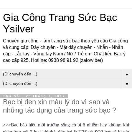
Gia Công Trang Sức Bạc
Ysilver
Chuyên gia công - làm trang sức bạc theo yêu cầu Gia công
và cung cấp: Dây chuyền - Mặt dây chuyền - Nhẫn - Nhẫn
cặp - Lắc tay - Vòng tay Nam / Nữ / Trẻ em. Chất liệu Bạc ý
cao cấp 925. Hotline: 0938 98 91 92 (zalo/viber)
▼
▼
Thứ Sáu, 28 tháng 7, 2017
Bạc bị đen xỉn màu lý do vì sao và
những tác dụng của trang sức bạc ?
>>>Bạc báo hiệu môi trường sống có bị ô nhiễm hay không: khi
phản ứng với 2 loại khí thải độc hại là H2S và SO2 bạc sẽ bị xỉn