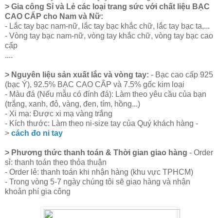
> Gia công Sỉ và Lẻ các loại trang sức với chất liệu BẠC
CAO CẤP cho Nam và Nữ:
- Lắc tay bạc nam-nữ, lắc tay bạc khắc chữ, lắc tay bạc ta,...
- Vòng tay bạc nam-nữ, vòng tay khắc chữ, vòng tay bạc cao
cấp
....
> Nguyên liệu sản xuất lắc và vòng tay:
- Bạc cao cấp 925
(bạc Ý), 92.5% BẠC CAO CẤP và 7.5% gốc kim loại
- Màu đá (Nếu mẫu có đính đá): Làm theo yêu cầu của bạn
(trắng, xanh, đỏ, vàng, đen, tím, hồng...)
- Xi mạ: Được xi mạ vàng trắng
- Kích thước: Làm theo ni-size tay của Quý khách hàng -
>
cách đo ni tay
> Phương thức thanh toán & Thời gian giao hàng
- Order
sỉ: thanh toán theo thỏa thuận
- Order lẻ: thanh toán khi nhận hàng (khu vực TPHCM)
- Trong vòng 5-7 ngày chúng tôi sẽ giao hàng và nhận
khoản phí gia công